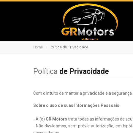
Home
Política de Privacidade
Política
de Privacidade
Com o intuito de manter a privacidade e a segurança
Sobre o uso de suas Informações Pessoais:
- A (o)
GR Motors
trata todas as informações de seu
- Não divulgamos, sem prévia autorização, em hip
desses dados.