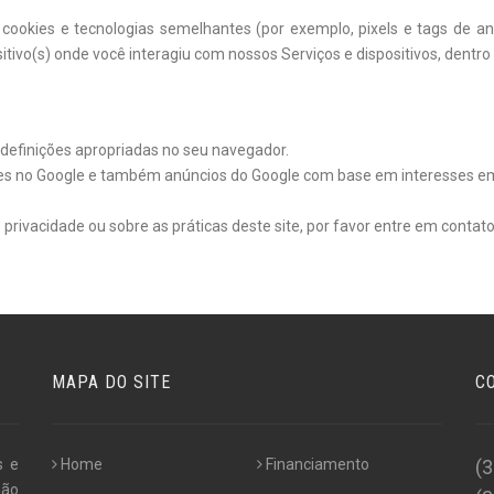
ookies e tecnologias semelhantes (por exemplo, pixels e tags de anú
itivo(s) onde você interagiu com nossos Serviços e dispositivos, dentro 
 definições apropriadas no seu navegador.
es no Google e também anúncios do Google com base em interesses em 
rivacidade ou sobre as práticas deste site, por favor entre em contat
MAPA DO SITE
C
s e
Home
Financiamento
(
não