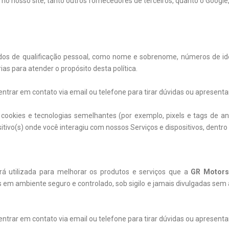
 no nosso site, tanto outros fornecedores de terceiros, quanto o Google,
dos de qualificação pessoal, como nome e sobrenome, números de ide
s para atender o propósito desta política.
rar em contato via email ou telefone para tirar dúvidas ou apresentar
ookies e tecnologias semelhantes (por exemplo, pixels e tags de anú
itivo(s) onde você interagiu com nossos Serviços e dispositivos, dentro 
rá utilizada para melhorar os produtos e serviços que a
GR Motors
m ambiente seguro e controlado, sob sigilo e jamais divulgadas sem a 
rar em contato via email ou telefone para tirar dúvidas ou apresentar