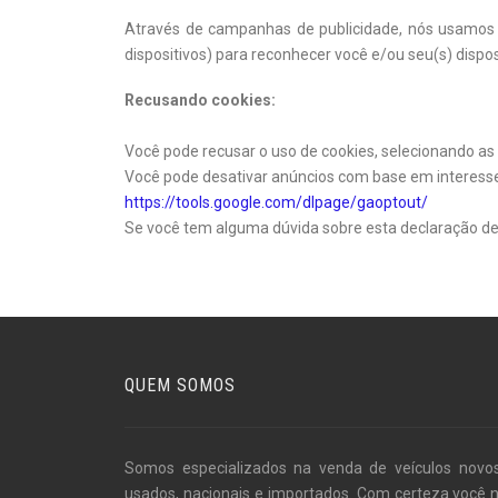
Através de campanhas de publicidade, nós usamos c
dispositivos) para reconhecer você e/ou seu(s) dispos
Recusando cookies:
Você pode recusar o uso de cookies, selecionando as
Você pode desativar anúncios com base em interess
https://tools.google.com/dlpage/gaoptout/
Se você tem alguma dúvida sobre esta declaração de p
QUEM SOMOS
Somos especializados na venda de veículos novo
usados, nacionais e importados. Com certeza você 