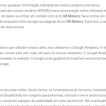
a, qualquer informação individual de nossos usuários a terceiros.
mail) dos nossos usuários APENAS para comunicação sobre interesse e
 de dados ou entrar em contato com a (o)
GR Motors
, favor entrar em
ilo enquanto este navega nas páginas da (o)
GR Motors
. Para isso, o
de cada serviço.
s que utilizam nossos sites, nós utilizamos o Google Analytics. O objet
 tornar este site mais útil para os nossos visitantes. O Google Analyt
atividade no website. O Google pode igualmente transferir esta informaç
Google.
ra anunciar online. Desta forma, os fornecedores de terceiros, incluin
ie DoubleClick) em conjunto para informar, otimizar e servir anúncios b
gle, compram espaços de publicidade em sites da Internet. Nós eventua